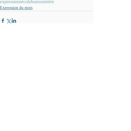
expressions
école
buissonnière
Expression du mois
Commentaires
Rédigez un commentaire...
Nous joindre
613 899-9425
info@revidaction.com