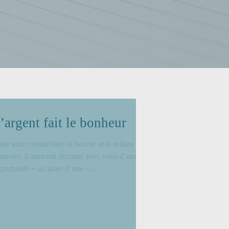
’argent fait le bonheur
tre ami connait bien la bourse et le milieu
nancier. Il aimerait discuter avec vous d’une «
portunité » ou alors d’une «...