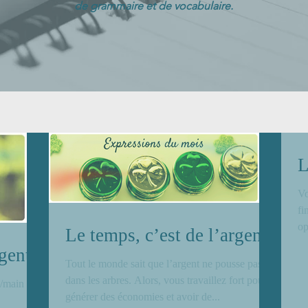
de grammaire et de vocabulaire.
L
Vo
fi
op
Le temps, c’est de l’argent
rgent
Tout le monde sait que l’argent ne pousse pas
dans les arbres. Alors, vous travaillez fort pour
#/main
générer des économies et avoir de...