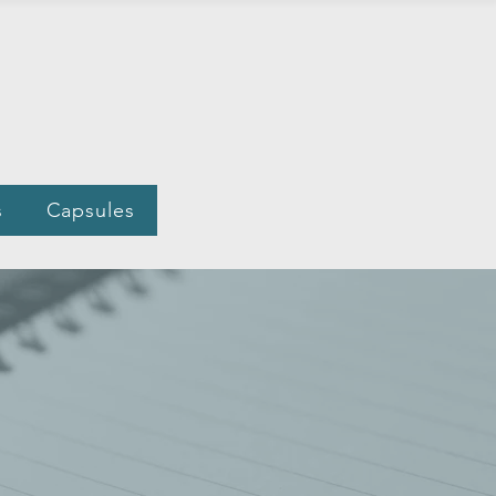
s
Capsules