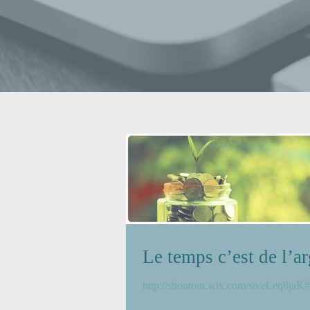
Le temps c’est de l’a
http://shoutout.wix.com/so/eLeq8jaK