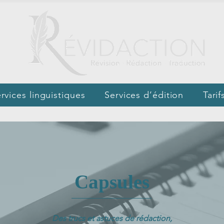
rvices linguistiques
Services d’édition
Tarif
Capsules
Des trucs et astuces de rédaction,