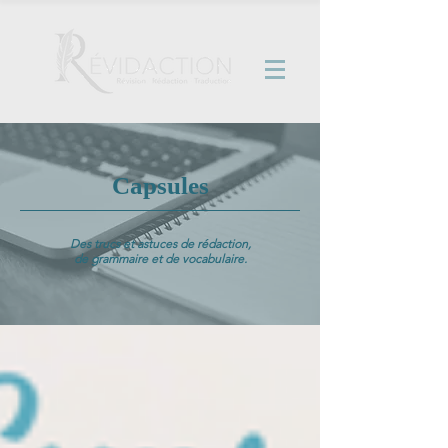
Capsules
Des trucs et astuces de rédaction,
de grammaire et de vocabulaire.