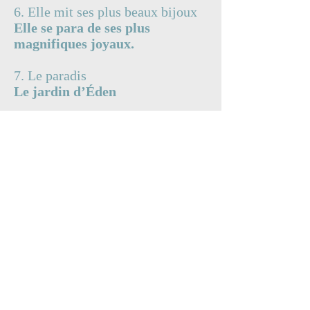
6. Elle mit ses plus beaux bijoux
Elle se para de ses plus
magnifiques joyaux.
7. Le paradis
Le jardin d’Éden
8. Tuer un méchant.
Occire un malotru.
9. Cette pensée l’a calmé.
Cette réflexion l’a rasséréné.
10. Il se vante beaucoup
Il fanfaronne énormément.
Pourquoi ne pas nous faire part de
vos plus extravagantes
expressions sur notre page