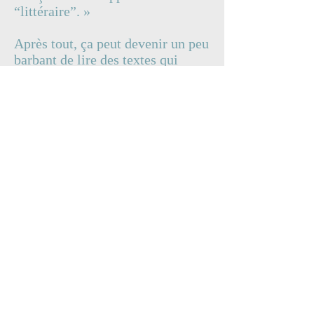
“littéraire”. »
Après tout, ça peut devenir un peu
barbant de lire des textes qui
respectent tellement les normes
du français qu’on croirait lire des
manuels de classe.
Si vous souhaitez lire l’article
intégral de la jeune écrivaine,
vous pouvez cliquer
ici.
N’hésitez
pas à visiter ce blogue plein de
vie pour donner votre opinion ou
simplement pour découvrir une
jeune femme tout à fait
rafraichissante!
Nous joindre
613 899-9425
info@revidaction.com