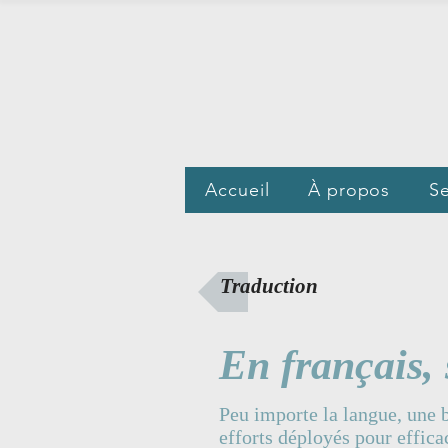
Accueil
À propos
Se
Traduction
En français, 
Peu importe la langue, une b
efforts déployés pour effic