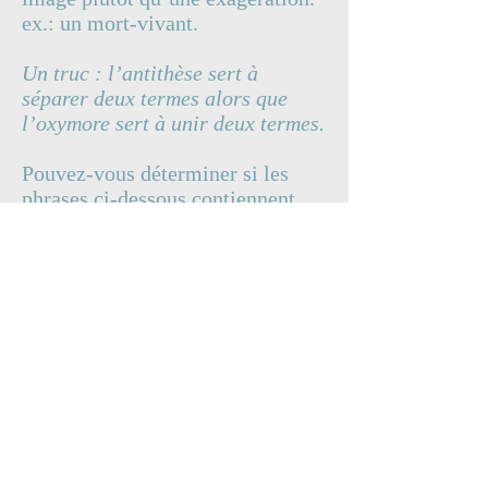
ex.: un mort-vivant.
Un truc : l’antithèse sert à
séparer deux termes alors que
l’oxymore sert à unir deux termes.
Pouvez-vous déterminer si les
phrases ci-dessous contiennent
une antithèse?
1.­ Il est un ange en enfer.
2.­ Voit, cet ange infernal.
3.­ Nous admirions ce clair obscur.
4.­ Elle est à la fois mystère et
réponse.
5.­ C’est si gai que j’ai peur d’en
tomber en sanglots.
6.­ Je suis allé marcher durant le
jour, puis la nuit.